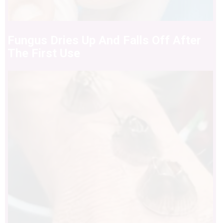
Fungus Dries Up And Falls Off After
The First Use