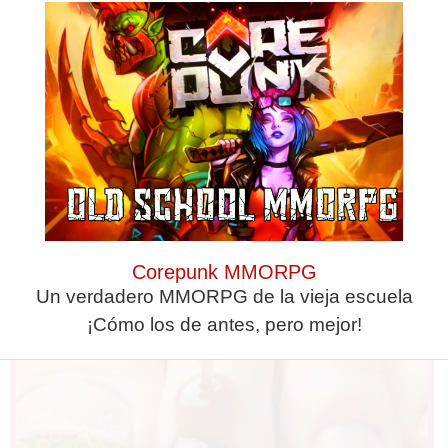
Find Papillomas On Your Neck Or
Armpit? It's The First Stage Of...
Corepunk MMORPG
Un verdadero MMORPG de la vieja escuela
¡Cómo los de antes, pero mejor!