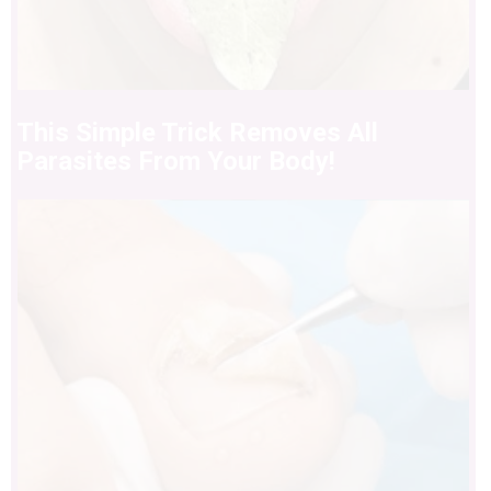
This Simple Trick Removes All
Parasites From Your Body!