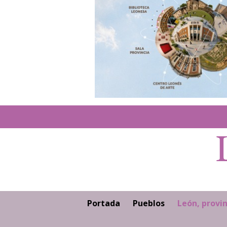
Portada
Pueblos
León, provin