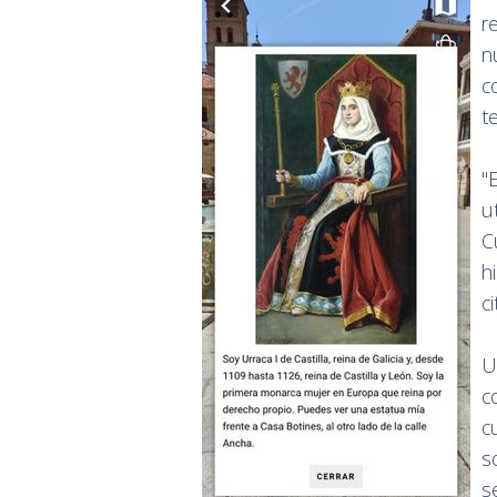
r
n
c
t
"
u
C
h
c
U
c
c
s
s