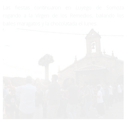
Las fiestas continuaron en Luyego de Somoza
rogando a la Vírgen de los Remedios, bailando los
bailes maragatos y la chocolatada el lunes.