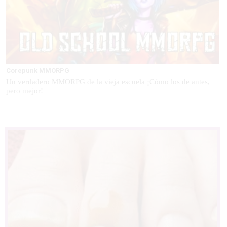
Corepunk MMORPG
Un verdadero MMORPG de la vieja escuela ¡Cómo los de antes,
pero mejor!