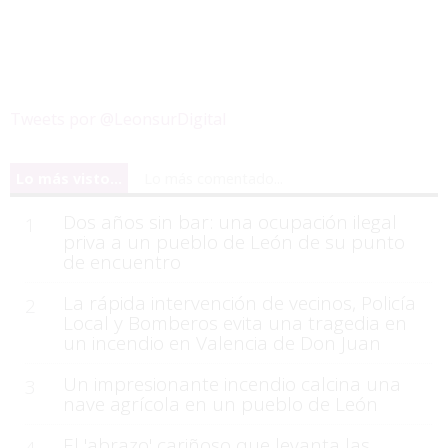
Tweets por @LeonsurDigital
Lo más visto...
Lo más comentado...
Dos años sin bar: una ocupación ilegal
1
priva a un pueblo de León de su punto
de encuentro
La rápida intervención de vecinos, Policía
2
Local y Bomberos evita una tragedia en
un incendio en Valencia de Don Juan
Un impresionante incendio calcina una
3
nave agrícola en un pueblo de León
El 'abrazo' cariñoso que levanta las