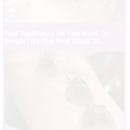
Find Papillomas On Your Neck Or
Armpit? It's The First Stage Of...