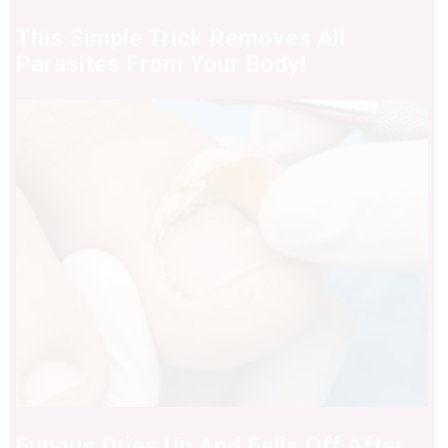
This Simple Trick Removes All
Parasites From Your Body!
Fungus Dries Up And Falls Off After