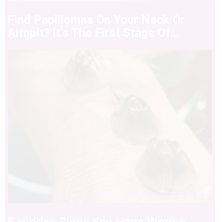
Find Papillomas On Your Neck Or
Armpit? It's The First Stage Of...