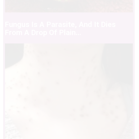
Fungus Is A Parasite, And It Dies
From A Drop Of Plain...