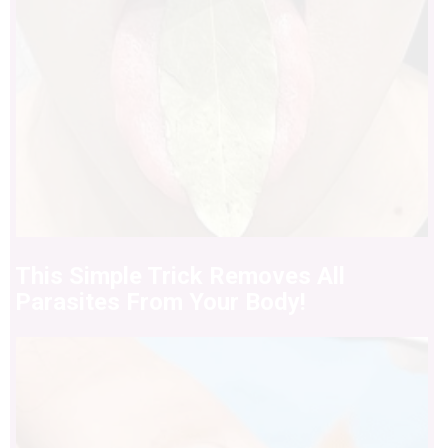
This Simple Trick Removes All
Parasites From Your Body!