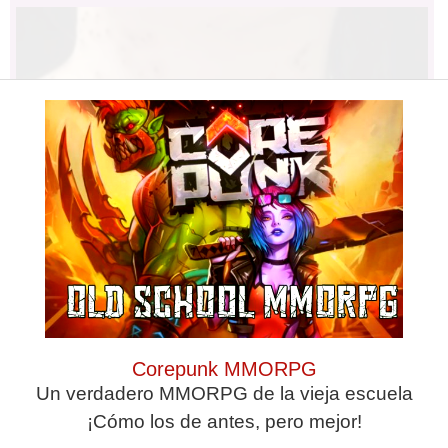
Find Papillomas On Your Neck Or
Corepunk MMORPG
Armpit? It's The First Stage Of...
Un verdadero MMORPG de la vieja escuela
¡Cómo los de antes, pero mejor!