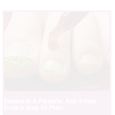
Fungus Is A Parasite, And It Dies
From A Drop Of Plain...