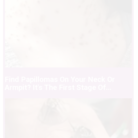
Find Papillomas On Your Neck Or
Armpit? It's The First Stage Of...