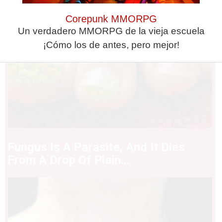
Corepunk MMORPG
Un verdadero MMORPG de la vieja escuela
¡Cómo los de antes, pero mejor!
Fungus Is A Parasite, And It Dies
From A Drop Of Plain...