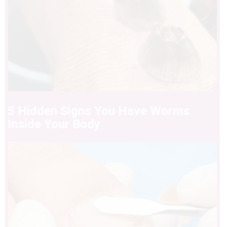
5 Hidden Signs You Have Worms
Inside Your Body