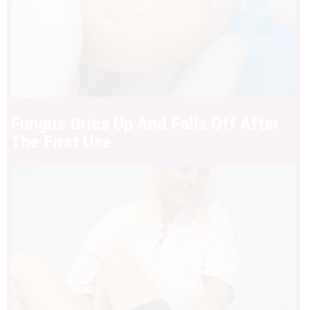
Fungus Dries Up And Falls Off After
The First Use