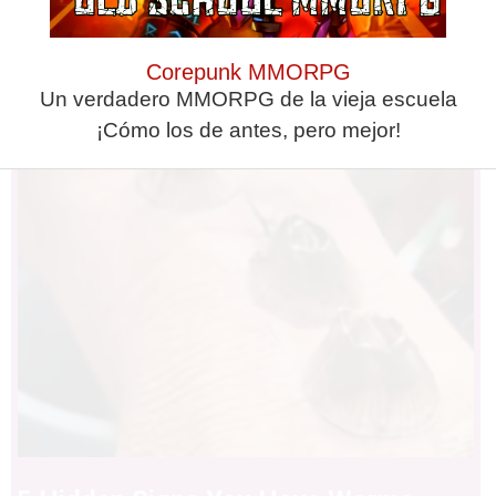
Find Papillomas On Your Neck Or
Corepunk MMORPG
Armpit? It's The First Stage Of...
Un verdadero MMORPG de la vieja escuela
¡Cómo los de antes, pero mejor!