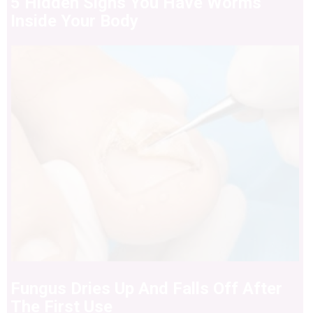
5 Hidden Signs You Have Worms
Inside Your Body
Fungus Dries Up And Falls Off After
The First Use