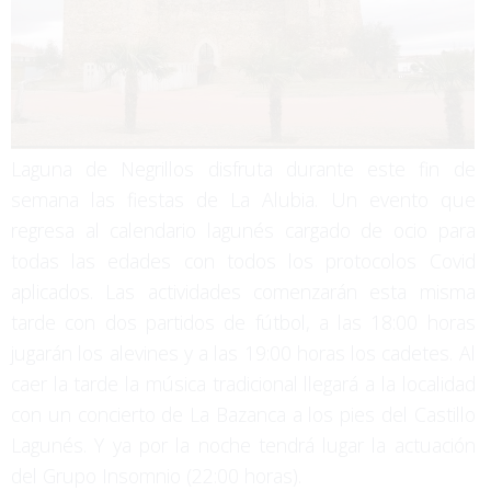
Laguna de Negrillos disfruta durante este fin de
semana las fiestas de La Alubia. Un evento que
regresa al calendario lagunés cargado de ocio para
todas las edades con todos los protocolos Covid
aplicados. Las actividades comenzarán esta misma
tarde con dos partidos de fútbol, a las 18:00 horas
jugarán los alevines y a las 19:00 horas los cadetes. Al
caer la tarde la música tradicional llegará a la localidad
con un concierto de La Bazanca a los pies del Castillo
Lagunés. Y ya por la noche tendrá lugar la actuación
del Grupo Insomnio (22:00 horas).