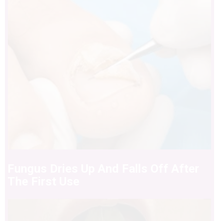
Fungus Dries Up And Falls Off After
The First Use