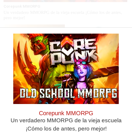
Corepunk MMORPG
Un verdadero MMORPG de la vieja escuela ¡Cómo los de antes,
pero mejor!
¿Por qué ves caras?
Esto explica el frío
¿Creías que era cosa tuya? La
¿Te pasa que por la noche
ciencia dice que no
sientes más frío sin motivo?
Corepunk MMORPG
Un verdadero MMORPG de la vieja escuela
¡Cómo los de antes, pero mejor!