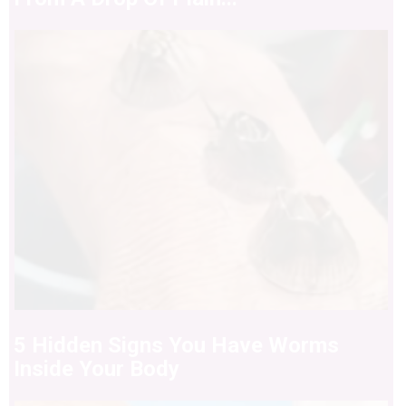
5 Hidden Signs You Have Worms
Inside Your Body