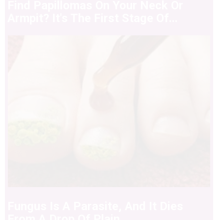
Find Papillomas On Your Neck Or
Armpit? It's The First Stage Of...
Fungus Is A Parasite, And It Dies
From A Drop Of Plain...