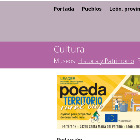
Portada
Pueblos
León, provin
Cultura
Museos
Historia y Patrimonio
B
Redacción