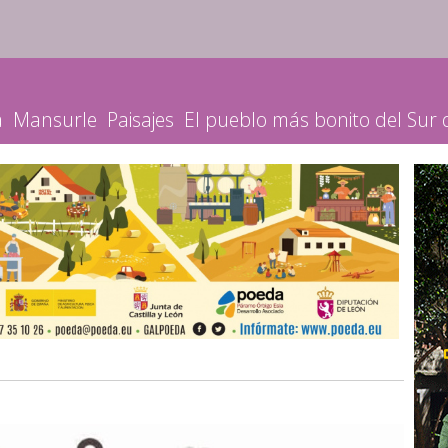
a
Mansurle
Paisajes
El pueblo más bonito del Sur