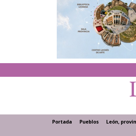
Portada
Pueblos
León, provin