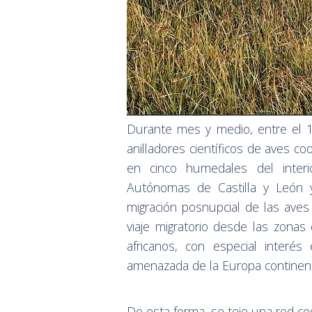
Durante mes y medio, entre el 
anilladores científicos de aves c
en cinco humedales del interi
Autónomas de Castilla y León y 
migración posnupcial de las aves
viaje migratorio desde las zonas
africanos, con especial interés
amenazada de la Europa continent
De esta forma, se teje una red c