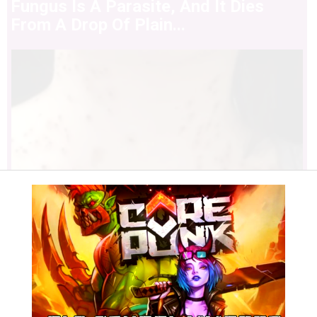
Fungus Is A Parasite, And It Dies
From A Drop Of Plain...
Find Papillomas On Your Neck Or
Armpit? It's The First Stage Of...