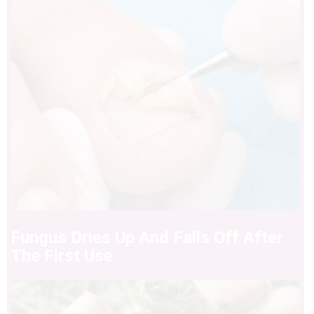
Fungus Dries Up And Falls Off After
The First Use