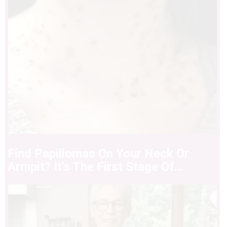
Find Papillomas On Your Neck Or
Armpit? It's The First Stage Of...