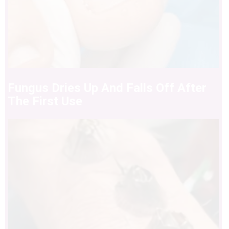
Fungus Dries Up And Falls Off After
The First Use