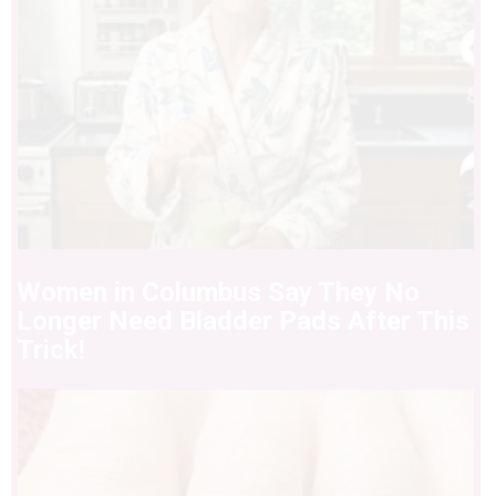
Women in Columbus Say They No
Longer Need Bladder Pads After This
Trick!