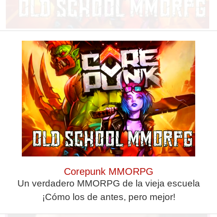
Corepunk MMORPG
Un verdadero MMORPG de la vieja escuela ¡Cómo los de antes,
pero mejor!
No esperes a 2026
iPhone que combina contigo
Hábitos y cambios que marcarán
El accesorio inesperado que
2026
transforma tu outfit
Corepunk MMORPG
Un verdadero MMORPG de la vieja escuela
¡Cómo los de antes, pero mejor!