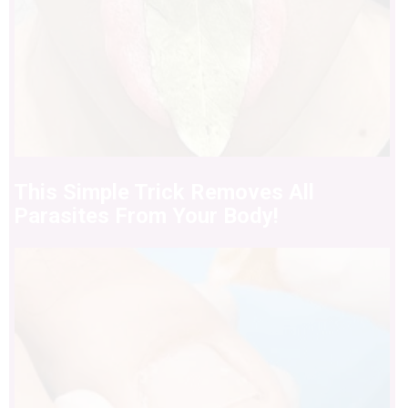
This Simple Trick Removes All
Parasites From Your Body!