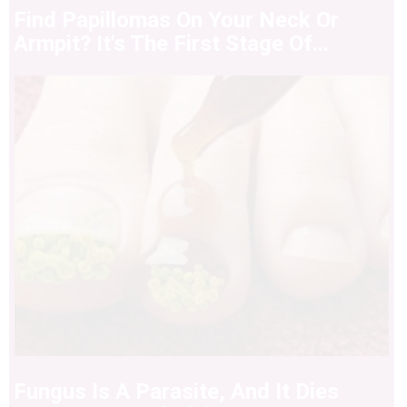
Find Papillomas On Your Neck Or
Armpit? It's The First Stage Of...
Fungus Is A Parasite, And It Dies