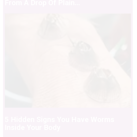
From A Drop Of Plain...
5 Hidden Signs You Have Worms
Inside Your Body