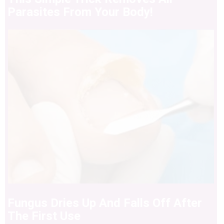
Parasites From Your Body!
Fungus Dries Up And Falls Off After
The First Use